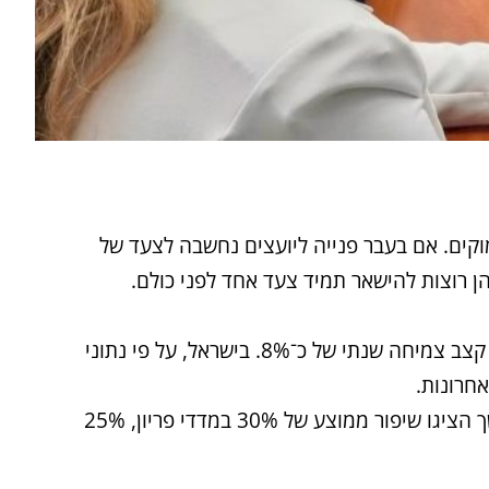
מוקים. אם בעבר פנייה ליועצים נחשבה לצעד של
הן רוצות להישאר תמיד צעד אחד לפני כולם.
לשנת 2024, תעשיית הייעוץ העסקי בעולם נאמדת ביותר מ־700 מיליארד דולר בשנה, עם קצב צמיחה שנתי של כ־8%. בישראל, על פי נתוני
מראה כי חברות שעברו ליווי ייעוצי אסטרטגי ממושך הציגו שיפור ממוצע של 30% במדדי פריון, 25%