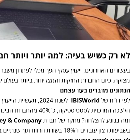
לא רק כשיש בעיה: למה יותר ויותר חבר
בעשורים האחרונים, ייעוץ עסקי הפך מכלי לפתרון משברי
מצוקה, כיום החברות החזקות והמצליחות ביותר בעולם עו
הנתונים מדברים בעד עצמם
לפי דו"ח של
IBISWorld
הלשכה המרכזית לסטטיסטיקה, כ־40% מהחברות הבינוניות והגדולות נעזרו בשירותי ייעוץ עסקי או ארגוני בשנתיים האחרונות.
ומה בנוגע להצלחה? מחקר של חברת
ey & Company
בשביעות רצון עובדים ו־18% בשורת הרווח תוך שנתיים בלבד.