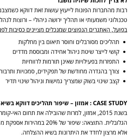
לא צריך לחכות שיהיה משבר
רבות מהחברות הפונות לייעוץ עושות זאת דווקא כשמצבם 
טכנולוגי משמעותי או תהליך ירושה ניהולי – ורוצות לנהל א
בפועל, האתגרים הנפוצים שמנכלים מציינים כסיבות לפניי
תהליכים מסורבלים וחוסר תיאום בין מחלקות
קושי לייצר שיטת ניהול אחידה ומבוססת מדדים
התפזרות בפעילויות שאינן תורמות לרווחיות
צורך בהגדרה מחודשת של תפקידים, סמכויות ותרבות 
קצב שינוי בשוק שמצריך גמישות וניהול שינוי תדיר
CASE STUDY :
אמזון – שיפור תהליכים דווקא בשיא
בשנת 2015, אמזון, למרות שהובילה את תחום האי-קומרס שכרה את שירותיה של חברת הייעוץ
הגלובלית. התוצאה: שיפור
אלא מרצון לחדד את היתרונות בשיא ההצלחה.